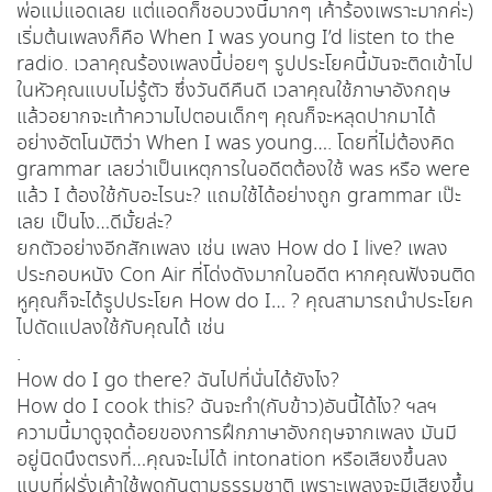
พ่อแม่แอดเลย แต่แอดก็ชอบวงนี้มากๆ เค้าร้องเพราะมากค่ะ)
เริ่มต้นเพลงก็คือ When I was young I’d listen to the
radio. เวลาคุณร้องเพลงนี้บ่อยๆ รูปประโยคนี้มันจะติดเข้าไป
ในหัวคุณแบบไม่รู้ตัว ซึ่งวันดีคืนดี เวลาคุณใช้ภาษาอังกฤษ
แล้วอยากจะเท้าความไปตอนเด็กๆ คุณก็จะหลุดปากมาได้
อย่างอัตโนมัติว่า When I was young…. โดยที่ไม่ต้องคิด
grammar เลยว่าเป็นเหตุการในอดีตต้องใช้ was หรือ were
แล้ว I ต้องใช้กับอะไรนะ? แถมใช้ได้อย่างถูก grammar เป๊ะ
เลย เป็นไง…ดีมั้ยล่ะ?
ยกตัวอย่างอีกสักเพลง เช่น เพลง How do I live? เพลง
ประกอบหนัง Con Air ที่โด่งดังมากในอดีต หากคุณฟังจนติด
หูคุณก็จะได้รูปประโยค How do I… ? คุณสามารถนำประโยค
ไปดัดแปลงใช้กับคุณได้ เช่น
.
How do I go there? ฉันไปที่นั่นได้ยังไง?
How do I cook this? ฉันจะทำ(กับข้าว)อันนี้ได้ไง? ฯลฯ
ความนี้มาดูจุดด้อยของการฝึกภาษาอังกฤษจากเพลง มันมี
อยู่นิดนึงตรงที่…คุณจะไม่ได้ intonation หรือเสียงขึ้นลง
แบบที่ฝรั่งเค้าใช้พูดกันตามธรรมชาติ เพราะเพลงจะมีเสียงขึ้น