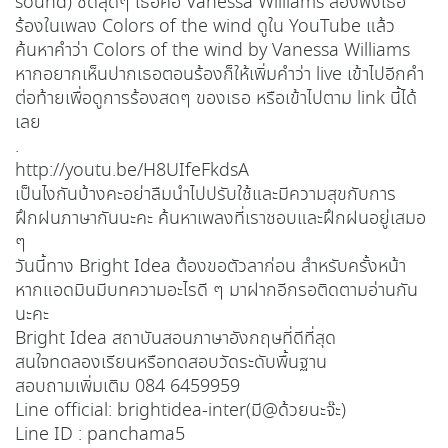
sound) ชัดสุดๆ เธอคือ Vanessa Williams ลองฟังเธอ
ร้องในเพลง Colors of the wind ดูใน YouTube แล้ว
ค้นหาคำว่า Colors of the wind by Vanessa Williams
หากอยากเห็นปากเธอตอนร้องก็ให้เพิ่มคำว่า live เข้าไปอีกคำ
ต่อท้ายเพื่อดูการร้องสดๆ ของเธอ หรือเข้าไปตาม link นี้ได้
เลย
.
http://youtu.be/H8UIfeFkdsA
เป็นไงกันบ้างคะอย่าลืมนำไปปรับใช้และมีความสุขกับการ
ฝึกฝนภาษากันนะคะ ค้นหาเพลงที่เราชอบและฝึกฝนอยู่เสมอ
ๆ
วันนี้ทาง Bright Idea ต้องขอตัวลาก่อน สำหรับครั้งหน้า
หากแอดมินมีบทความอะไรดี ๆ มาฝากอีกรอติดตามอ่านกัน
นะคะ
Bright Idea สถาบันสอนภาษาอังกฤษที่ดีที่สุด
สนใจทดลองเรียนหรือทดสอบวัดระดับพื้นฐาน
สอบถามเพิ่มเติม 084 6459959
Line official: brightidea-inter(มี@ด้วยนะจ๊ะ)
Line ID : panchama5