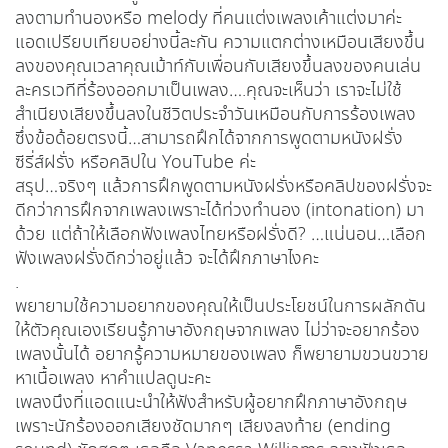
ลงตามทำนองหรือ melody ที่คนแต่งเพลงเค้าแต่งมาค่ะ
แอดเปรียบเทียบอย่างนี้ละกัน ความแตกต่างเหมือนเสียงขึ้น
ลงของคุณเวลาคุณเม้าท์กับเพื่อนกับเสียงขึ้นลงของคนเล่น
ละครเวทีที่ร้องออกมาเป็นเพลง….คุณจะเห็นว่า เราจะไม่ใช้
สำเนียงเสียงขึ้นลงในชีวิตประจำวันเหมือนกับการร้องเพลง
ซึ่งข้อด้อยตรงนี้…สามารถฝึกได้จากการพูดตามหนังฝรั่ง
ซีรี่ส์ฝรั่ง หรือคลิปใน YouTube ค่ะ
สรุป…จริงๆ แล้วการฝึกพูดตามหนังฝรั่งหรือคลิปของฝรั่งจะ
ดีกว่าการฝึกจากเพลงเพราะได้ท่วงทำนอง (intonation) มา
ด้วย แต่ถ้าให้เลือกฟังเพลงไทยหรือฝรั่งดี? …แน่นอน…เลือก
ฟังเพลงฝรั่งดีกว่าอยู่แล้ว จะได้ฝึกภาษาไงคะ
.
พยายามใช้ความอยากของคุณให้เป็นประโยชน์ในการผลักดัน
ให้ตัวคุณเองเรียนรู้ภาษาอังกฤษจากเพลง ไม่ว่าจะอยากร้อง
เพลงนั้นได้ อยากรู้ความหมายของเพลง ก็พยายามขวนขวาย
หาเนื้อเพลง หาคำแปลดูนะคะ
เพลงนึงที่แอดแนะนำให้ฟังสำหรับผู้อยากฝึกภาษาอังกฤษ
เพราะนักร้องออกเสียงชัดมากๆ เสียงลงท้าย (ending