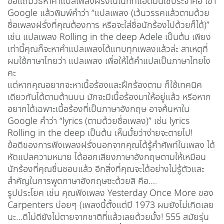
ขอแถมวิธีหาคำแปลเพลงฝรั่งในเน็ทที่แอดมินใช้ประจำคือ เข้า
Google แล้วพิมพ์คำว่า “แปลเพลง (เว้นวรรคแล้วตามด้วย
ชื่อเพลงฝรั่งที่คุณต้องการ หรือจะใส่ชื่อนักร้องไปด้วยก็ได้)”
เช่น แปลเพลง Rolling in the deep Adele เป็นต้น เพียง
เท่านี้คุณก็จะหาคำแปลเพลงได้แทบทุกเพลงแล้วล่ะ สาเหตุที่
ผมใช้ภาษาไทยว่า แปลเพลง เพื่อให้ได้คำแปลเป็นภาษาไทยไง
คะ
แต่หากคุณอยากจะหาเนื้อร้องและฝึกร้องตาม ก็ใช้เทคนิค
เดียวกันได้ตามด้านบน มักจะมีเนื้อร้องมาให้อยู่แล้ว หรือหาก
อยากได้เฉพาะเนื้อร้องที่เป็นภาษาอังกฤษ อาจค้นหาใน
Google คำว่า “lyrics (ตามด้วยชื่อเพลง)” เช่น lyrics
Rolling in the deep เป็นต้น เห็นมั้ยว่าง่ายจะตายไป!
ข้อดีของการฟังเพลงฝรั่งนอกจากคุณได้รู้คำศัพท์ในเพลง ได้
หัดแปลความหมาย ได้ออกเสียงภาษาอังกฤษตามให้เหมือน
นักร้องที่คุณชื่นชอบแล้ว อีกสิ่งที่คุณจะได้อย่างไม่รู้ตัวและ
สำคัญในการพูดภาษาอังกฤษซะด้วยสิ คือ….
รูปประโยค เช่น คุณฟังเพลง Yesterday Once More ของ
Carpenters บ่อยๆ (เพลงนี้ตั้งแต่ปี 1973 ผมยังไม่เกิดเลย
นะ…ดีไม่ดียังไม่ตายจากชาติที่แล้วเลยด้วยมั้ง! 555 สมัยรุ่น