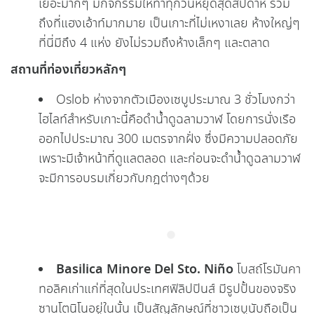
เยอะมากๆ มีกิจกรรมให้ทำทุกวันหยุดสุดสัปดาห์ รวม
ถึงที่แฮงเอ้าท์มากมาย เป็นเกาะที่ไม่เหงาเลย ห้างใหญ่ๆ
ที่นี่มีถึง 4 แห่ง ยังไม่รวมถึงห้างเล็กๆ และตลาด
สถานที่ท่องเที่ยวหลักๆ
Oslob ห่างจากตัวเมืองเซบูประมาณ 3 ชั่วโมงกว่า
ไฮไลท์สำหรับเกาะนี้คือดำน้ำดูฉลามวาฬ โดยการนั่งเรือ
ออกไปประมาณ 300 เมตรจากฝั่ง ซึ่งมีความปลอดภัย
เพราะมีเจ้าหน้าที่ดูแลตลอด และก่อนจะดำน้ำดูฉลามวาฬ
จะมีการอบรมเกี่ยวกับกฎต่างๆด้วย
Basilica Minore Del Sto. Niño
โบสถ์โรมันคา
ทอลิคเก่าแก่ที่สุดในประเทศฟิลิปปินส์ มีรูปปั้นของจริง
ซานโตนิโนอยู่ในนั้น เป็นสัญลักษณ์ที่ชาวเซบูนับถือเป็น