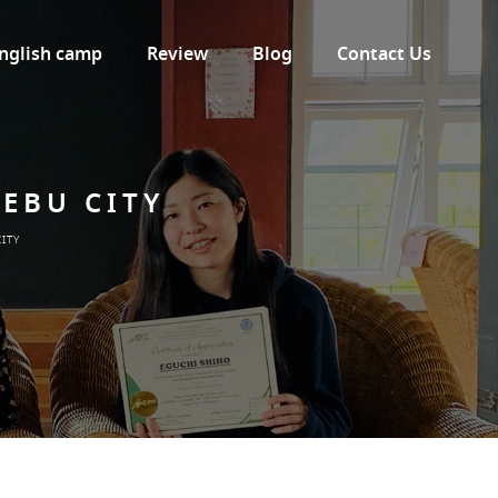
nglish camp
Review
Blog
Contact Us
EBU CITY
ITY