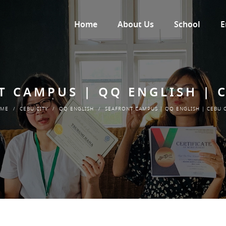
Home
About Us
School
E
T CAMPUS | QQ ENGLISH | C
ME
/
CEBU CITY
/
QQ ENGLISH
/
SEAFRONT CAMPUS | QQ ENGLISH | CEBU C